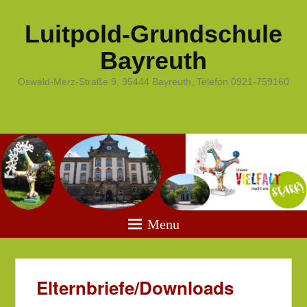
Luitpold-Grundschule
Bayreuth
Oswald-Merz-Straße 9, 95444 Bayreuth, Telefon 0921-759160
Menu
Elternbriefe/Downloads