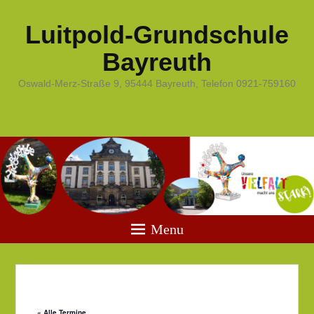
Luitpold-Grundschule
Bayreuth
Oswald-Merz-Straße 9, 95444 Bayreuth, Telefon 0921-759160
Menu
Veröffentlicht am
6. August 2026
von
« Alle Termine